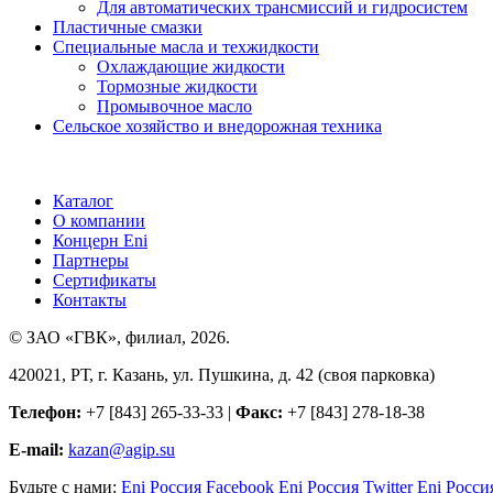
Для автоматических трансмиссий и гидросистем
Пластичные смазки
Специальные масла и техжидкости
Охлаждающие жидкости
Тормозные жидкости
Промывочное масло
Сельское хозяйство и внедорожная техника
Каталог
О компании
Концерн Eni
Партнеры
Сертификаты
Контакты
© ЗАО «ГВК», филиал, 2026.
420021, РТ, г. Казань, ул. Пушкина, д. 42 (своя парковка)
Телефон:
+7 [843] 265-33-33 |
Факс:
+7 [843] 278-18-38
E-mail:
kazan@agip.su
Будьте с нами:
Eni Россия Facebook
Eni Россия Twitter
Eni Росси