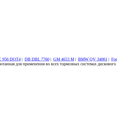
 956 DOT4
|
DB DBL 7760
|
GM 4653 M
|
BMW QV 34001
|
Fo
танная для применения во всех тормозных системах дискового и