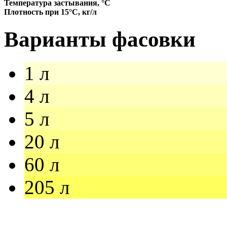
Температура застывания, °C
Плотность при 15°С, кг/л
Варианты фасовки
1 л
4 л
5 л
20 л
60 л
205 л