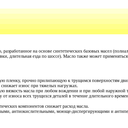
 разработанное на основе синтетических базовых масел (полиа
вки, длительная езда по шоссе). Масло также может применяться
ую пленку, прочно прилипающую к трущимся поверхностям двигат
о снижает износ при тяжелых нагрузках.
ую вязкость масла при любом вождении и при любой наружной т
 от износа всех трущихся деталей в течение длительного врем
ических компонентов снижает расход масла.
ыми, антиокислительными, моюще-диспергирующими и антипе