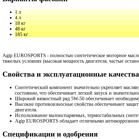
1 л
4 л
18 кг
48 кг
185 кг
Agip EUROSPORTS - полностью синтетическое моторное масло,
тяжелых условиях (высокая мощность двигателя, частые остано
Свойства и эксплуатационные качества
Синтетический компонент значительно укрепляет маслян
состоянии, что обеспечивает легкий запуск и значительн
Широкий вязкостный ряд 5W-50 обеспечивает необходим
Высокие противоизносные свойства обеспечивают защиту
двигателя.
Использование малоиспаряемых, термостабильных синтет
Agip EUROSPORTS обладает отличными антикоррозионн
Спецификации и одобрения