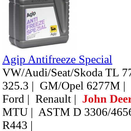
Agip Antifreeze Special
VW/Audi/Seat/Skoda TL 77
325.3 | GM/Opel 6277M |
Ford | Renault |
John Dee
MTU | ASTM D 3306/4656/
R443 |