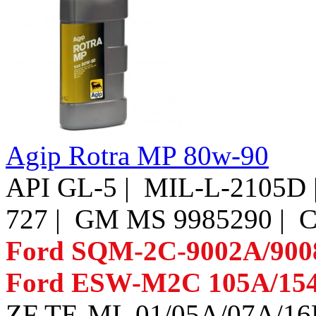
Agip Rotra MP 80w-90
API GL-5 | MIL-L-2105D 
727 | GM MS 9985290 | C
Ford SQM-2C-9002A/900
Ford ESW-M2C 105A/15
ZF TE-ML 01/05A/07A/16B