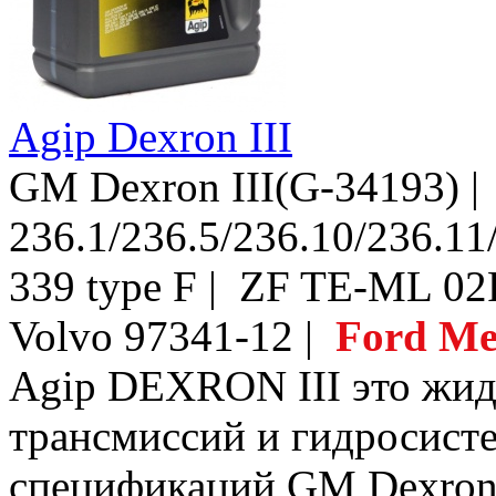
Agip Dexron III
GM Dexron III(G-34193) 
236.1/236.5/236.10/236.11
339 type F | ZF TE-ML 0
Volvo 97341-12 |
Ford Me
Agip DEXRON III это жид
трансмиссий и гидросист
спецификаций GM Dexron II