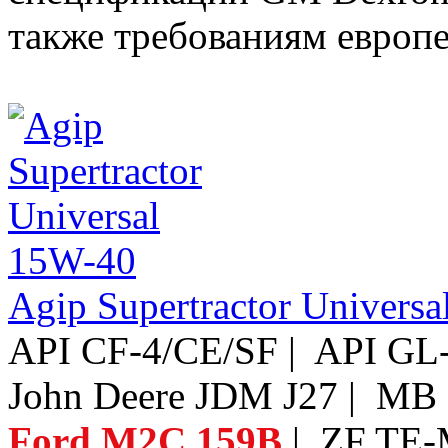
также требованиям европе
Agip Supertractor Univers
API CF-4/CE/SF | API GL-
John Deere JDM J27 | MB 
Ford M2C 159B
| ZF TE-